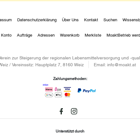
ressum
Datenschutzerklärung
Über Uns
Kontakt
Suchen
Wissensb
 Konto
Aufträge
Adressen
Warenkorb
Merkliste
MoaktBetrieb wer
– Verein zur Steigerung der regionalen Lebensmittelversorgung und -qu
Weiz / Vereinssitz: Hauptplatz 7, 8160 Weiz
Email:
info@moakt.at
Zahlungsmethoden:
Facebook
instagram
Unterstützt durch