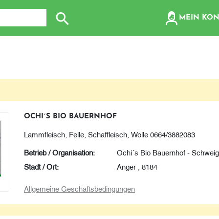
olz, etc...
MEIN KO
Suche nach: Zum Beispiel Wein, Fleisch, Keramik, Holz
OCHI´S BIO BAUERNHOF
Lammfleisch, Felle, Schaffleisch, Wolle 0664/3882083
Betrieb / Organisation:
Ochi´s Bio Bauernhof - Schweig
Stadt / Ort:
Anger , 8184
Allgemeine Geschäftsbedingungen